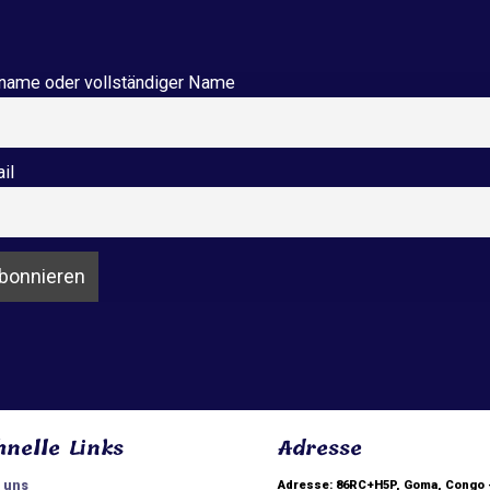
name oder vollständiger Name
il
hnelle Links
Adresse
 uns
Adresse: 86RC+H5P, Goma, Congo 