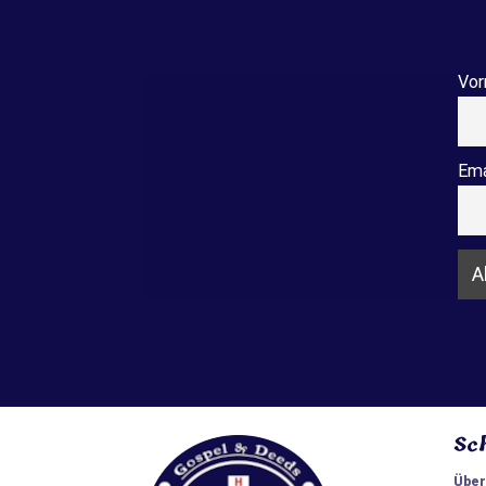
Vor
Ema
Sc
Über