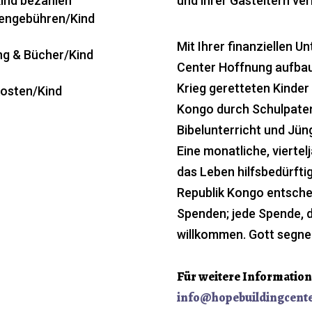
und ihrer Gasteltern ve
ind bezahlen
iengebühren/Kind
Mit Ihrer finanziellen U
ng & Bücher/Kind
Center Hoffnung aufbau
Krieg geretteten Kinder
kosten/Kind
Kongo durch Schulpaten
Bibelunterricht und Jün
Eine monatliche, viertel
das Leben hilfsbedürfti
Republik Kongo entschei
Spenden; jede Spende, di
willkommen. Gott segne 
Für weitere Information
info@hopebuildingcente